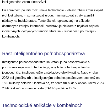
inteligentného zberu zintenzívnil.
Pri správnom použití môžu nové technológie v oblasti zberu zrnín zlepšiť
rýchlosť zberu, maximalizovať úrodu, minimalizovať straty a znížiť
náklady na ľudskú prácu. Tento článok, spracovaný na základe
dostupných zdrojov informácií, predstavuje niektoré z najdôležitejších
inovatívnych vývojových trendov, ktoré sa v súčasnosti používajú v
kombajnoch.
Rast inteligentného poľnohospodárstva
Inteligentné poľnohospodárstvo sa vzťahuje na nasadzovanie a
používanie najnovších technológií, aby bolo poľnohospodárstvo
jednoduchšie, inteligentnejšie a nákladovo efektívnejšie. Napr. v roku
2022 bol globálny trh s inteligentným poľnohospodárstvom ocenený na
18,5 miliardy dolárov. Očakáva sa, že tento trh bude v období rokov 2023-
2026 rásť ročnou mierou rastu (CAGR) približne 12 %.
Technologické aplikácie v kombajnoch