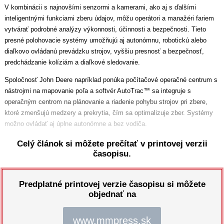
V kombinácii s najnovšími senzormi a kamerami, ako aj s ďalšími
inteligentnými funkciami zberu údajov, môžu operátori a manažéri fariem
vytvárať podrobné analýzy výkonnosti, účinnosti a bezpečnosti. Tieto
presné polohovacie systémy umožňujú aj autonómnu, robotickú alebo
diaľkovo ovládanú prevádzku strojov, vyššiu presnosť a bezpečnosť,
predchádzanie kolíziám a diaľkové sledovanie.
Spoločnosť John Deere napríklad ponúka počítačové operačné centrum s
nástrojmi na mapovanie poľa a softvér AutoTrac™ sa integruje s
operačným centrom na plánovanie a riadenie pohybu strojov pri zbere,
ktoré zmenšujú medzery a prekrytia, čím sa optimalizuje zber. Systémy
možno ovládať aj úplne autonómne a bez vodiča.
Celý článok si môžete prečítať v printovej verzii
časopisu.
Predplatné printovej verzie časopisu si môžete
objednať na
www.mmpress.sk