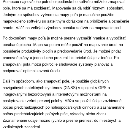
Pomocou najnovšieho poľnohospodárskeho softvéru môžete zmapovať
pole, ktoré sa má zozbierať. Mapovanie sa dá robiť rôznymi spôsobmi.
Jedným zo spôsobov vytvorenia mapy poľa je manuálne použitie
mapovacieho softvéru so satelitným obrázkom na priblíženie a označenie
hraníc. Väčšina veľkých výrobcov ponúka softvér na mapovanie polí.
Po dokončení mapy poľa je možné presne vyznačiť hranice a vypočítať
obrábanú plochu. Mapa sa potom môže použiť na mapovanie úrod, na
posúdenie produktivity plodín a predpovedanie úrod. Je možné pridať
pracovné plány a jednoducho prezerať historické údaje z terénu. Po
zmapovaní poľa môžu pokročilé sledovacie systémy plánovať a
podporovať optimalizovanú úrodu.
Ďalším spôsobom, ako zmapovať pole, je použitie globálnych
navigačných satelitných systémov (GNSS) v spojení s GPS a
integrovanými bezdrôtovými a internetovými možnosťami na
poskytovanie veľmi presnej polohy. Môžu sa použiť údaje zozbierané
počas predchádzajúcich poľnohospodárskych činností a zaznamenané
počas predchádzajúcich poľných prác, výsadby alebo zberu.
Zaznamenané údaje možno rýchlo a presne preniesť do miestnych a
vzdialených zariadení.