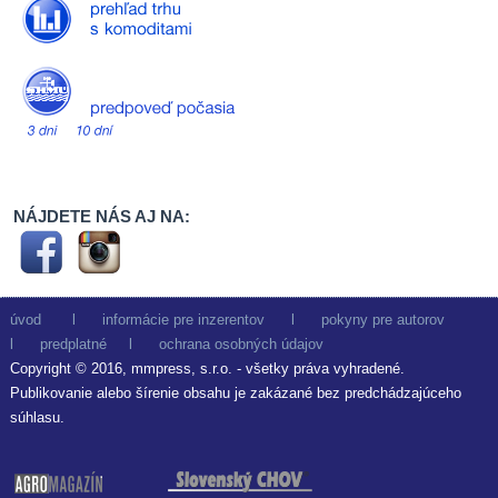
NÁJDETE NÁS AJ NA:
úvod
l
informácie pre inzerentov
l
pokyny pre autorov
l
predplatné
l
ochrana osobných údajov
Copyright © 2016, mmpress, s.r.o. - všetky práva vyhradené.
Publikovanie alebo šírenie obsahu je zakázané bez predchádzajúceho
súhlasu.