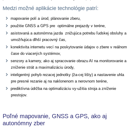
Medzi možné aplikácie technológie patrí:
mapovanie polí a úrod, plánovanie zberu,
použitie GNSS a GPS pre optimálne prejazdy v teréne,
asistovaná a autonómna jazda znižujúca potrebu ľudskej obsluhy a
umožňujúca dlhší pracovný čas,
konektivita internetu vecí na poskytovanie údajov o zbere v reálnom
čase do viacerých systémov,
senzory a kamery, ako aj spracovanie obrazu AI na monitorovanie a
zníženie strát a maximalizáciu úrody,
inteligentný pohyb rezacej jednotky (ža-cej lišty) a nastavenie uhla
pre presné rezanie aj na naklonenom a nerovnom teréne,
prediktívna údržba na optimalizáciu vy-užitia stroja a zníženie
prestojov.
Poľné mapovanie, GNSS a GPS, ako aj
autonómny zber