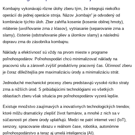
Kombajny vykonávajú rôzne úlohy zberu tým, že integrujú niekoľko
operácií do jednej operácie stroja. Názov „kombajn“ je odvodený od
kombinácie týchto úloh. Zber zahŕňa kosenie (kosenie obilnej hmoty),
mlátenie (uvoľňovanie zrna z klasov), vytriasanie (separovanie zrna a
slamy), čistenie (odstraňovanie pliev a úlomkov slamy) a následnú
dopravu zrna do zásobníka kombajnu.
Náklady a efektívnosť sú vždy na prvom mieste v programe
poľnohospodárov. Poľnohospodári chcú minimalizovať náklady na
pracovnú silu a zároveň zvýšiť produktívny pracovný čas. Účinnosť zberu
je čoraz dôležitejšia pre maximalizáciu úrody a minimalizáciu strát.
Jednoduché mechanické procesy zberu predstavujú vysoké riziko straty
zrna a nižších úrod. S pribúdajúcimi technológiami vo všetkých
oblastiach zberu však situácia pre poľnohospodárov vyzerá lepšie.
Existuje množstvo zaujímavých a inovatívnych technologických trendov,
ktoré môžu dramaticky zlepšiť život farmárov, a mnohé z nich sa v
súčasnosti pri zbere úrody uplatňujú. Medzi ne patrí internet vecí (IoT),
senzory, spracovanie obrazu v reálnom čase, robotika, autonómne
poľnohospodárstvo a teraz aj umelá inteligencia (AI).