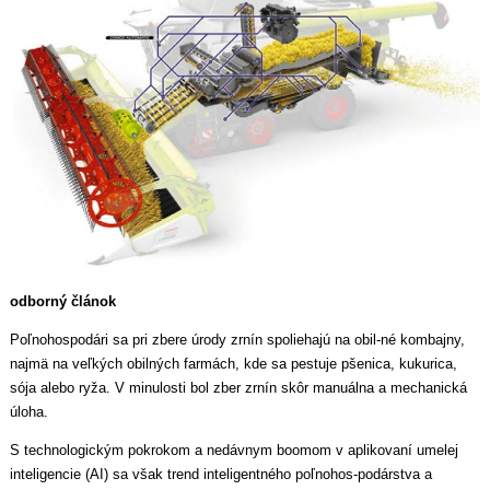
odborný článok
Poľnohospodári sa pri zbere úrody zrnín spoliehajú na obil-né kombajny,
najmä na veľkých obilných farmách, kde sa pestuje pšenica, kukurica,
sója alebo ryža. V minulosti bol zber zrnín skôr manuálna a mechanická
úloha.
S technologickým pokrokom a nedávnym boomom v aplikovaní umelej
inteligencie (AI) sa však trend inteligentného poľnohos-podárstva a